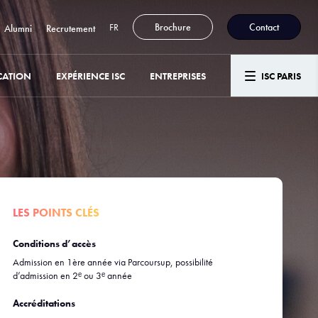
FR
Brochure
Contact
Alumni
Recrutement
CATION
EXPÉRIENCE ISC
ENTREPRISES
ISC PARIS
LES POINTS CLÉS
Conditions d’accès
Admission en 1ère année via Parcoursup, possibilité
d’admission en 2ᵉ ou 3ᵉ année
Accréditations