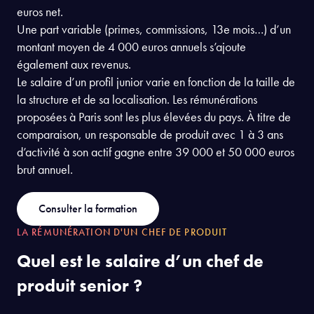
En France, le salaire moyen pour un profil junior (1 à 3 ans
d’expérience) se situe entre 37 000 et 44 000 euros brut
par an. En début de carrière, il gagne ainsi entre 3 000 et
3 600 euros brut mensuel, soit environ 2 300 à 2 700
euros net.
Une part variable (primes, commissions, 13e mois…) d’un
montant moyen de 4 000 euros annuels s’ajoute
également aux revenus.
Le salaire d’un profil junior varie en fonction de la taille de
la structure et de sa localisation. Les rémunérations
proposées à Paris sont les plus élevées du pays. À titre de
comparaison, un responsable de produit avec 1 à 3 ans
d’activité à son actif gagne entre 39 000 et 50 000 euros
brut annuel.
Consulter la formation
LA RÉMUNÉRATION D'UN CHEF DE PRODUIT