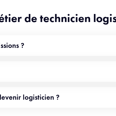
étier de technicien logi
ssions ?
evenir logisticien ?