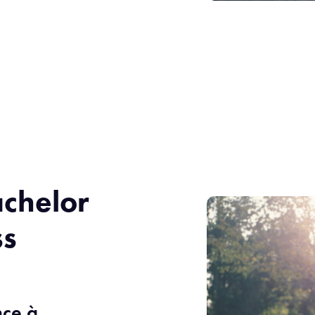
achelor
ss
nce à