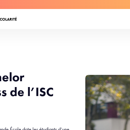
SCOLARITÉ
helor
s de l’ISC
ande École dote les étudiants d’une