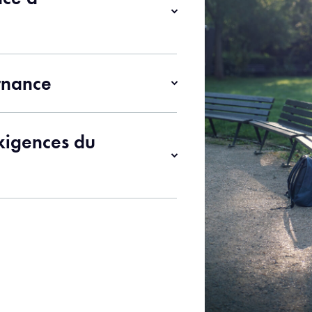
rnance
xigences du