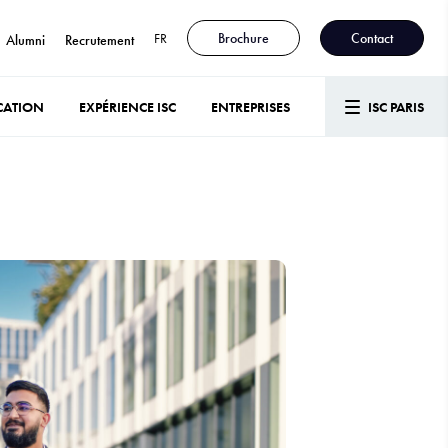
FR
Brochure
Contact
Alumni
Recrutement
CATION
EXPÉRIENCE ISC
ENTREPRISES
ISC PARIS