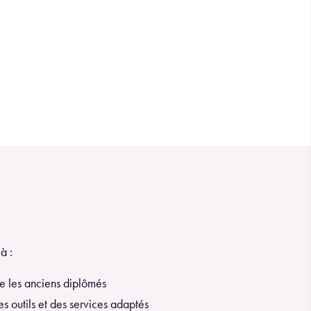
à :
e les anciens diplômés
s outils et des services adaptés