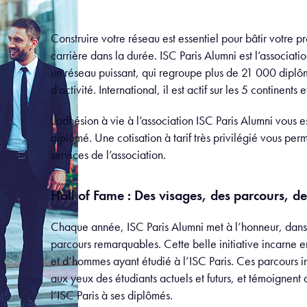
Construire votre réseau est essentiel pour bâtir votre p
carrière dans la durée. ISC Paris Alumni est l’associati
un réseau puissant, qui regroupe plus de 21 000 diplôm
d’activité. International, il est actif sur les 5 continent
L’adhésion à vie à l’association ISC Paris Alumni vou
diplômé. Une cotisation à tarif très privilégié vous per
services de l’association.
Hall of Fame : Des visages, des parcours, de
Chaque année, ISC Paris Alumni met à l’honneur, dans
parcours remarquables. Cette belle initiative incarne 
et d’hommes ayant étudié à l’ISC Paris. Ces parcours i
aux yeux des étudiants actuels et futurs, et témoignent 
l’ISC Paris à ses diplômés.