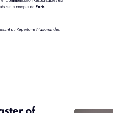
g et Communication Responsables est
nsés sur le campus de
Paris
.
 inscrit au Répertoire National des
aster of