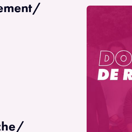
nement/
che/